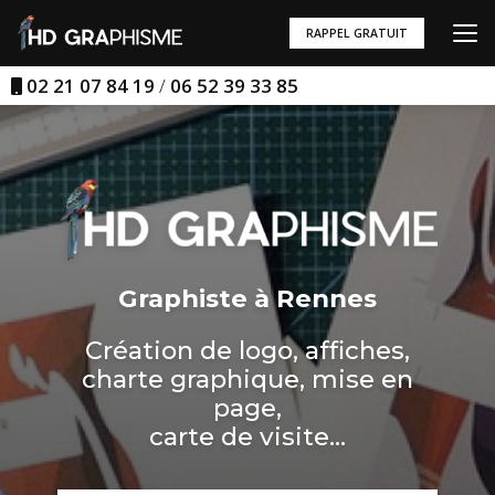
Aller
au
RAPPEL GRATUIT
contenu
principal
02 21 07 84 19
/
06 52 39 33 85
Graphiste à Rennes
Création de logo, affiches,
charte graphique, mise en
page,
carte de visite...