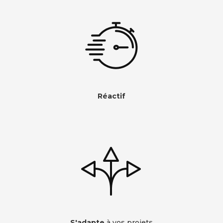
Réactif
S'adapte
à vos projets