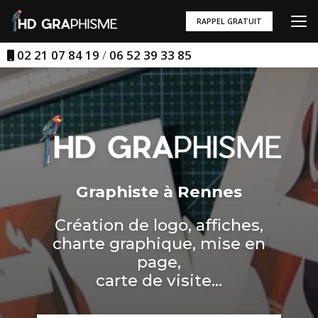
Aller
au
RAPPEL GRATUIT
contenu
principal
02 21 07 84 19
/
06 52 39 33 85
Graphiste à Rennes
Création de logo, affiches,
charte graphique, mise en
page,
carte de visite...