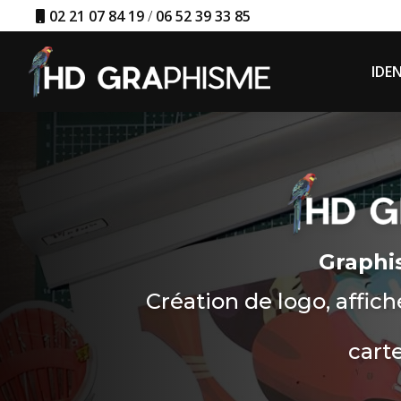
Aller
02 21 07 84 19
/
06 52 39 33 85
au
Navigation principa
contenu
principal
IDEN
Graphi
Création de logo, affic
carte