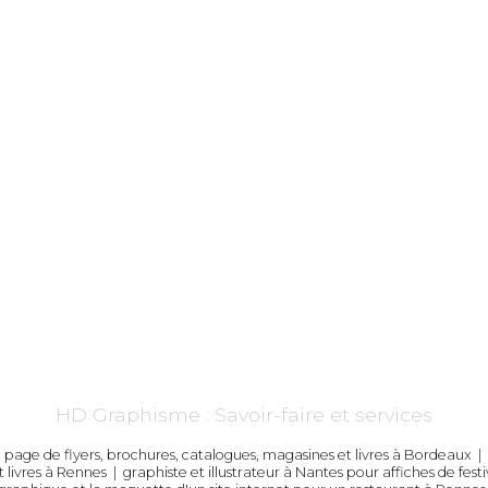
HD Graphisme : Savoir-faire et services
n page de flyers, brochures, catalogues, magasines et livres à Bordeaux
|
 livres à Rennes
|
graphiste et illustrateur à Nantes pour affiches de fest