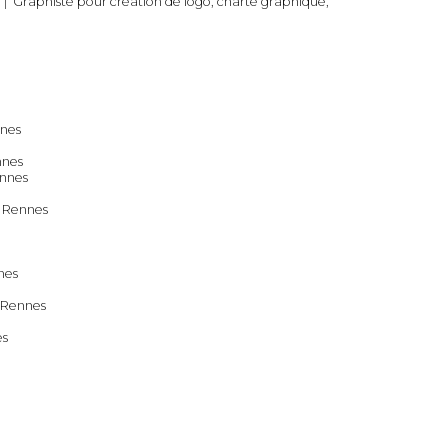
|
Graphiste pour création de logo, charte graphique,
nnes
nnes
ennes
e Rennes
nes
e Rennes
es