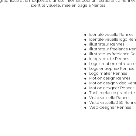
 graphique et la maquette d'un site internet pour un restaurant à Rennes
identité visuelle, mise en page à Nantes
Identité visuelle Rennes
Identité visuelle logo Re
Illustrateur Rennes
Illustrateur freelance Re
Illustrateurs freelance R
Infographiste Rennes
Logo creation entrepris
Logo entreprise Rennes
Logo maker Rennes
Motion design Rennes
Motion design video Ren
Motion designer Rennes
Tarif freelance graphist
Visite virtuelle Rennes
Visite virtuelle 360 Renn
Web-designer Rennes