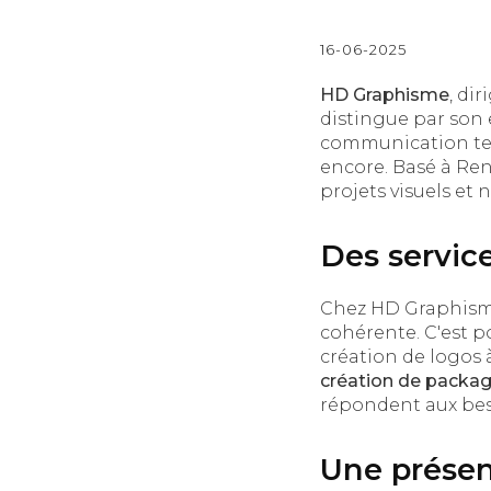
16-06-2025
HD Graphisme
, di
distingue par son 
communication tel
encore. Basé à Ren
projets visuels et
Des servic
Chez HD Graphisme
cohérente. C'est 
création de logos 
création de packag
répondent aux beso
Une présen