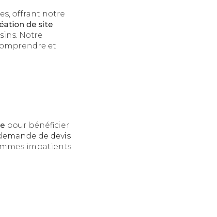
s, offrant notre
éation de site
ins. Notre
comprendre et
me
pour bénéficier
demande de devis
 sommes impatients