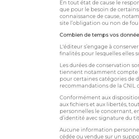
En tout état de cause le responsable p
que pour le besoin de certains services p
connaissance de cause, notamment lorsqu'il
site l’obligation ou non de fou
Combien de temps vos données
L'éditeur s’engage à conserver vos d
finalités pour lesquelles elles s
Les durées de conservation sont déf
tiennent notamment compte des dispo
pour certaines catégories de donn
recommandations de la CNIL c
Conformément aux dispositions des articl
aux fichiers et aux libertés, tout utilisateur dis
personnelles le concernant, en effectuant s
Aucune information personnelle de l'utilisate
cédée ou vendue sur un support quelconq