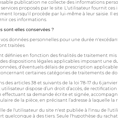
ublication ne collecte des informations personnelles relatives à l'
roposés par le site. L'utilisateur fournit ces informations en toute
 procède par lui-même à leur saisie. Il est alors précisé à l'utilisateur 
rnir ces informations.
 sont-elles conservées ?
onnées personnelles pour une durée n'excédant pas celle nécessa
ont traitées.
inies en fonction des finalités de traitement mis en œuvre par 
sitions légales applicables imposant une durée de conservatio
ées, d’éventuels délais de prescription applicables ainsi 
oncernant certaines catégories de traitements de do
es 38 et suivants de la loi 78-17 du 6 janvier 1978 relative à l’inform
pose d’un droit d’accès, de rectification et d’opposition aux données
a demande écrite et signée, accompagnée d’une copie du titre
d’identité avec signature du titulai
ur du site n'est publiée à l'insu de l'utilisateur, échangée, transférée,
ue à des tiers. Seule l'hypothèse du rachat de l'organisme bénéficiai