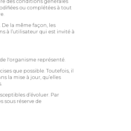
ales
anière régulière.
çon, les
ur qui est invité à
Le site a pour objet de fournir une information concernant l’ensemble des activités de l'organisme représenté.
ois, il
u’elles
tions.
serve de