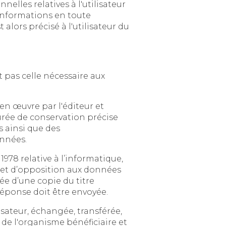
utilisateur
du
ire aux
l'éditeur et
n précise
que des
nnées.
atique,
re de la pièce, en précisant l’adresse à laquelle la réponse doit être envoyée.
re et