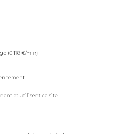
ubaix - France Tél : 08 203 203 63 n° indigo (0.118 €/min)
érencement.
Sont considérés comme utilisateurs tous les internautes qui naviguent, lisent, visionnent et utilisent ce site