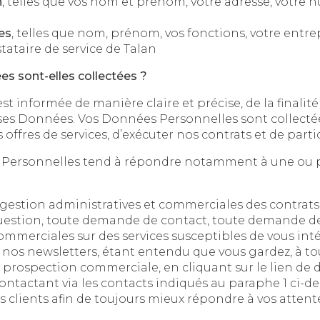
n
, telles que vos nom et prénom, votre adresse, votre numéro de téléphone, votre
es
, telles que nom, prénom, vos fonctions, votre entreprise d’appartenance, si vous
tataire de service de Talan
es sont-elles collectées ?
 de manière claire et précise, de la finalité et de l’objectif reche
nnées. Vos Données Personnelles sont collectées et traitées afin de v
rsonnelles tend à répondre notamment à une ou plusieurs
uestion, toute demande de contact, toute demande de
les sur des services susceptibles de vous intéresser, la participat
sletters, étant entendu que vous gardez, à tout moment, la possibilité
tion commerciale, en cliquant sur le lien de désabonnement figurant dans
ntactant via les contacts indiqués au paraphe 1 ci-de
rs clients afin de toujours mieux répondre à vos attent