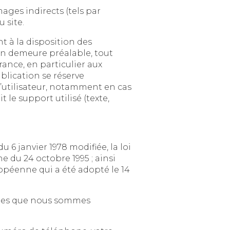
irects (tels par
 site.
 se réserve
tamment en cas
texte,
difiée, la loi
995 ; ainsi
té adopté le 14
us sommes