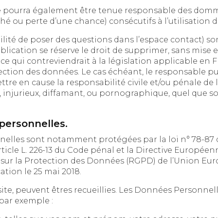
ourra également être tenue responsable des dommages ind
 ou perte d’une chance) consécutifs à l’utilisation du
ons dans l’espace contact) sont à la disposition des
 se réserve le droit de supprimer, sans mise en demeure préalable, tout
reviendrait à la législation applicable en France, en particulier aux
tion des données. Le cas échéant, le responsable publication
 cause la responsabilité civile et/ou pénale de l’utilisateur, no
ux, diffamant, ou pornographique, quel que soit le support utilisé (
personnelles.
sont notamment protégées par la loi n° 78-87 du 6 janvier 1978 mo
L. 226-13 du Code pénal et la Directive Européenne du 24 octobre 1
a Protection des Données (RGPD) de l’Union Européenne qui a é
cation le 25 mai 2018.
te, peuvent êtres recueillies. Les Données Personnelles que no
 par exemple :