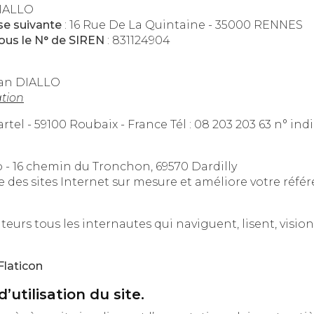
IALLO
sse suivante
: 16 Rue De La Quintaine - 35000 RENNES
ous le N° de SIREN
: 831124904
san DIALLO
ation
: OVH 140 Quai du Sartel - 59100 Ro
b - 16 chemin du Tronchon, 69570 Dardilly
se des sites Internet sur mesure et améliore votre réf
Flaticon
’utilisation du site.