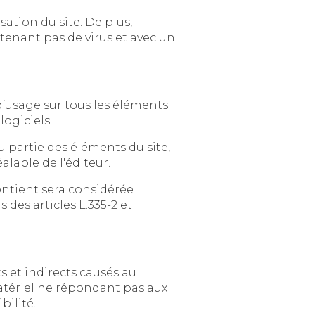
te. De plus,
et avec un
aphismes, logo, icônes, sons, logiciels.
s du site,
quel que soit le moyen ou le procédé utilisé, est interdite, sauf autorisation écrite préalable de l'éditeur.
onsidérée
s articles L.335-2 et
rects causés au
t pas aux
 d’un bug ou d’une incompatibilité.