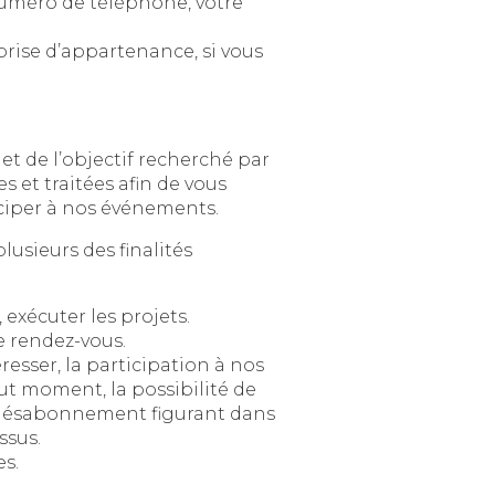
rché par
ous
permettre de bénéficier de nos offres de services, d’exécuter nos contrats et de participer à nos événements.
 des finalités
Permettre l’exécution et la gestion administratives et commerciales des contrats, exécuter les projets.
 rendez-vous.
ion à nos
 de
ssus.
es.