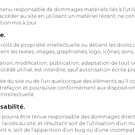
u responsable de dommages matériels liés à l’utilisation du si
r au site en utilisant un matériel récent, ne contenant pas de virus 
ion mis à jour.
e.
iété intellectuelle ou détient les droits d’usage sur tous les éléments
accessibles sur le site, notamment les textes, images, gr
odification, publication, adaptation de tout ou partie des élément
 site ou de l’un quelconque des éléments qu’il contient sera c
efaçon et poursuivie conformément aux dispositions de
ntellectuelle.
sabilité.
urra être tenue responsable des dommages directs et indi
ès au site, et résultant soit de l’utilisation d’un matériel ne répondan
spécifications indiquées au point 4, soit de l’apparition