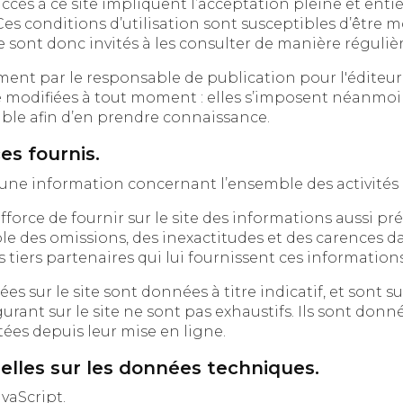
 ce site impliquent l’acceptation pleine et entière des conditions génér
ions d’utilisation sont susceptibles d’être modifiées ou complétées à tout
moment, les utilisateurs du site sont donc invités à les consulter de m
 par le responsable de publication pour l'éditeur. De la même fa
iées à tout moment : elles s’imposent néanmoins à l’utilisate
sible afin d’en prendre connaissance.
es fournis.
fournir sur le site des informations aussi précises que possible. Toutef
missions, des inexactitudes et des carences dans la mise à jour, q
soient de son fait ou du fait des tiers partenaires qui lui fournissent ces informa
ite sont données à titre indicatif, et sont susceptibles d’évoluer. Par
nt sur le site ne sont pas exhaustifs. Ils sont donnés sous ré
ées depuis leur mise en ligne.
uelles sur les données techniques.
avaScript.