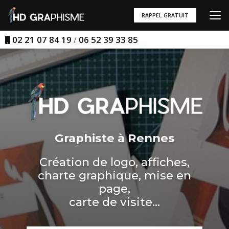
Aller
au
RAPPEL GRATUIT
contenu
principal
02 21 07 84 19
/
06 52 39 33 85
Graphiste à Rennes
Création de logo, affiches,
charte graphique, mise en
page,
carte de visite...