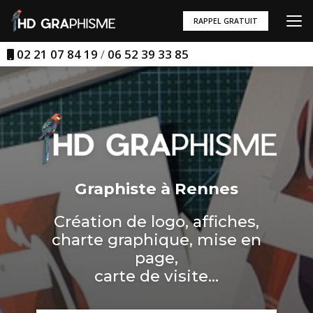
Aller
au
RAPPEL GRATUIT
contenu
principal
02 21 07 84 19
/
06 52 39 33 85
Graphiste à Rennes
Création de logo, affiches,
charte graphique, mise en
page,
carte de visite...