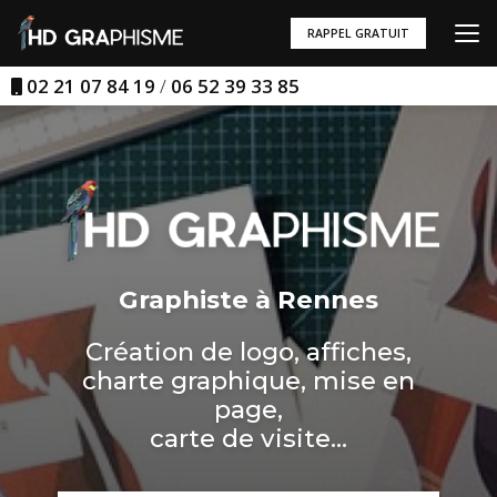
Aller
au
RAPPEL GRATUIT
contenu
principal
02 21 07 84 19
/
06 52 39 33 85
Graphiste à Rennes
Création de logo, affiches,
charte graphique, mise en
page,
carte de visite...