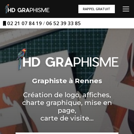
Aller
au
RAPPEL GRATUIT
contenu
principal
02 21 07 84 19
/
06 52 39 33 85
Graphiste à Rennes
Création de logo, affiches,
charte graphique, mise en
page,
carte de visite...