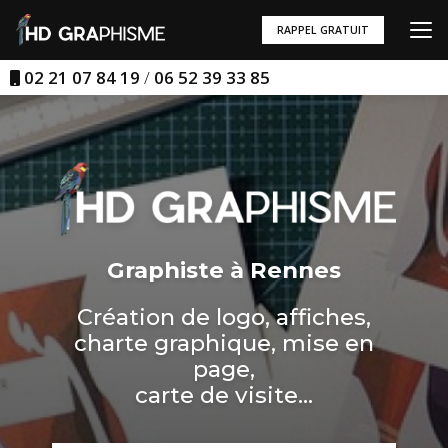
Aller
au
RAPPEL GRATUIT
contenu
principal
02 21 07 84 19
/
06 52 39 33 85
Graphiste à Rennes
Création de logo, affiches,
charte graphique, mise en
page,
carte de visite...