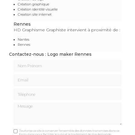
Création graphique
Création identité visuelle
Creation site internet
Rennes
HD Graphisme Graphiste intervient à proximité de :
Nantes
Rennes
Contactez-nous : Logo maker Rennes
Nom Prénom
Email
Téléphone
Message
J'autorise ce site à conserver l'ensemble des données transmises dans ce
formulaire pour faciliter le suivi et le traitement de ma demande.