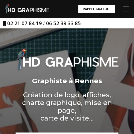
Aller
au
RAPPEL GRATUIT
contenu
principal
02 21 07 84 19
/
06 52 39 33 85
Graphiste à Rennes
Création de logo, affiches,
charte graphique, mise en
page,
carte de visite...