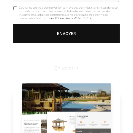
J'autorise ce site à conserver l'ensemble des données transmises dans ce
formulaire pour faciliter le suivi et le traitement de ma demande.
(Aucune exploitation commerciale ne sera faite des données
concervées. Voir notre
politique de confidentialité
)
En savoir +