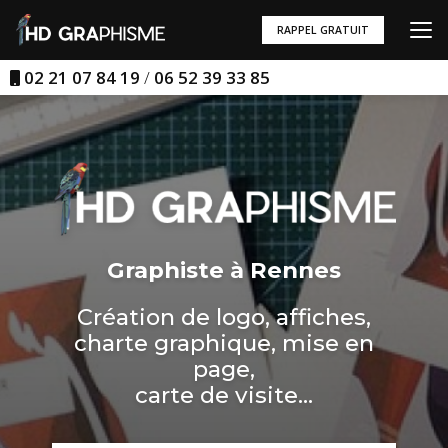
Aller
au
RAPPEL GRATUIT
contenu
principal
02 21 07 84 19
/
06 52 39 33 85
Graphiste à Rennes
Création de logo, affiches,
charte graphique, mise en
page,
carte de visite...