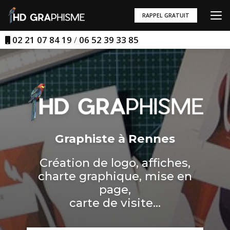
Aller
au
RAPPEL GRATUIT
contenu
principal
02 21 07 84 19
/
06 52 39 33 85
Graphiste à Rennes
Création de logo, affiches,
charte graphique, mise en
page,
carte de visite...