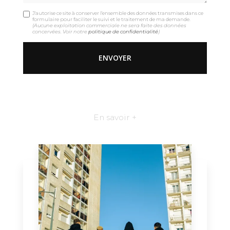
J'autorise ce site à conserver l'ensemble des données transmises dans ce
formulaire pour faciliter le suivi et le traitement de ma demande.
(Aucune exploitation commerciale ne sera faite des données
concervées. Voir notre
politique de confidentialité
)
En savoir +