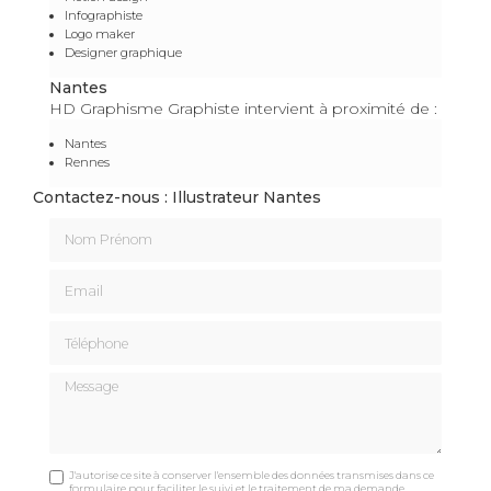
Infographiste
Logo maker
Designer graphique
Nantes
HD Graphisme Graphiste intervient à proximité de :
Nantes
Rennes
Contactez-nous : Illustrateur Nantes
Nom Prénom
Email
Téléphone
Message
J'autorise ce site à conserver l'ensemble des données transmises dans ce
formulaire pour faciliter le suivi et le traitement de ma demande.