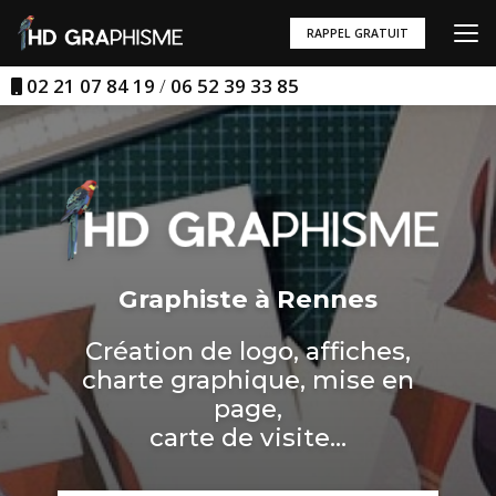
Aller
au
RAPPEL GRATUIT
contenu
principal
02 21 07 84 19
/
06 52 39 33 85
Graphiste à Rennes
Création de logo, affiches,
charte graphique, mise en
page,
carte de visite...