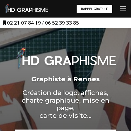
Aller
au
RAPPEL GRATUIT
contenu
principal
02 21 07 84 19
/
06 52 39 33 85
Graphiste à Rennes
Création de logo, affiches,
charte graphique, mise en
page,
carte de visite...