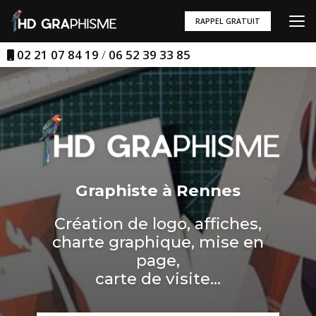
Aller
au
RAPPEL GRATUIT
contenu
principal
02 21 07 84 19
/
06 52 39 33 85
Graphiste à Rennes
Création de logo, affiches,
charte graphique, mise en
page,
carte de visite...